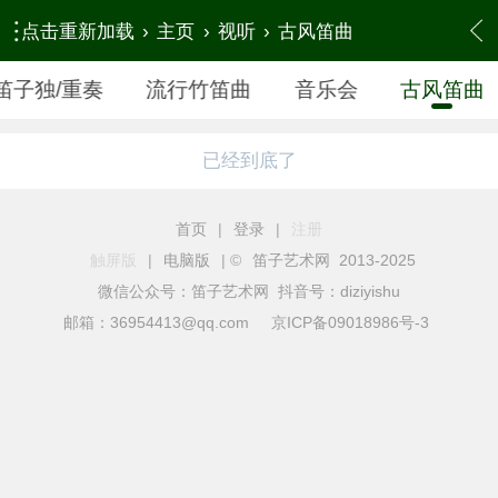
点击重新加载
›
主页
›
视听
›
古风笛曲
笛子独/重奏
流行竹笛曲
音乐会
古风笛曲
已经到底了
首页
|
登录
|
注册
触屏版
|
电脑版
|
©
笛子艺术网 2013-2025
微信公众号：笛子艺术网 抖音号：diziyishu
邮箱：36954413@qq.com
京ICP备09018986号-3