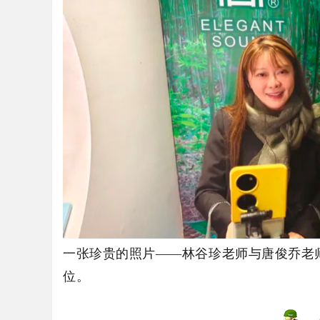
子
艺
一张珍贵的照片——林谷珍老师与唐俊乔老
位。
术