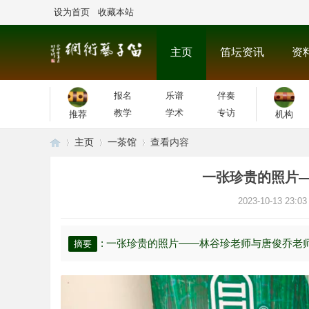
设为首页
收藏本站
主页
笛坛资讯
资
报名
乐谱
伴奏
教学
学术
专访
推荐
机构
主页
一茶馆
查看内容
一张珍贵的照片
笛
›
›
›
2023-10-13 23:03
: 一张珍贵的照片——林谷珍老师与唐俊乔老师
摘要