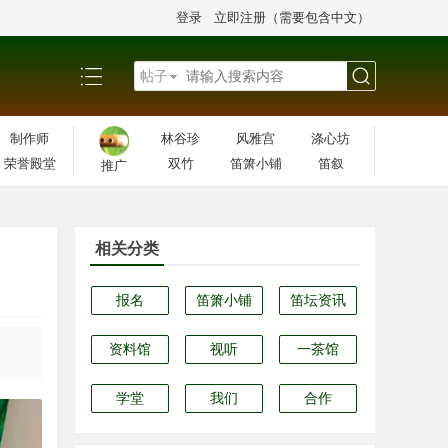
登录
立即注册（需要包含中文）
帖子
搜
制作师
林谷珍
风雅宫
涤心坊
荣誉殿堂
双竹
笛箫小铺
笛叙
推广
索
相关分类
报名
笛箫小铺
笛坛资讯
资料馆
视听
一茶馆
学堂
我们
合作