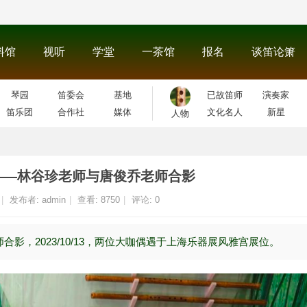
料馆
视听
学堂
一茶馆
报名
谈笛论箫
琴园
笛委会
基地
已故笛师
演奏家
笛乐团
合作社
媒体
文化名人
新星
人物
——林谷珍老师与唐俊乔老师合影
|
发布者:
admin
|
查看:
8750
|
评论: 0
合影，2023/10/13，两位大咖偶遇于上海乐器展风雅宫展位。