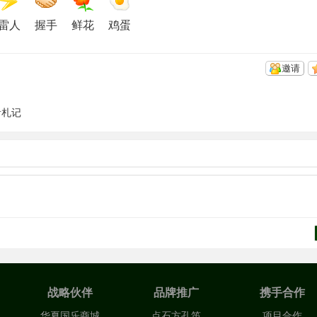
雷人
握手
鲜花
鸡蛋
邀请
音札记
战略伙伴
品牌推广
携手合作
华夏国乐商城
点石方孔笛
项目合作